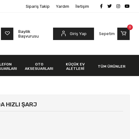
Sipariş Takip
Yardım
İletişim
0
Bayilik
Giriş Yap
Sepetim
Başvurusu
LEFON
OTO
KÜÇÜK EV
TÜM ÜRÜNLER
SUARLARI
AKSESUARLARI
ALETLERİ
 HIZLI ŞARJ