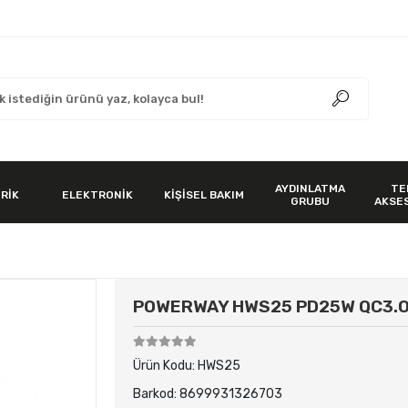
AYDINLATMA
TE
RİK
ELEKTRONİK
KİŞİSEL BAKIM
GRUBU
AKSE
POWERWAY HWS25 PD25W QC3.0A
Ürün Kodu:
HWS25
Barkod:
8699931326703