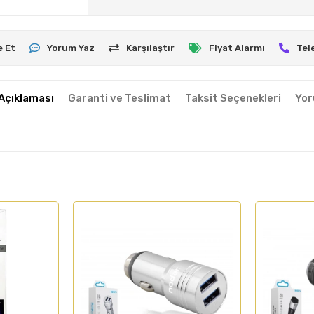
e Et
Yorum Yaz
Karşılaştır
Fiyat Alarmı
Tel
Açıklaması
Garanti ve Teslimat
Taksit Seçenekleri
Yor