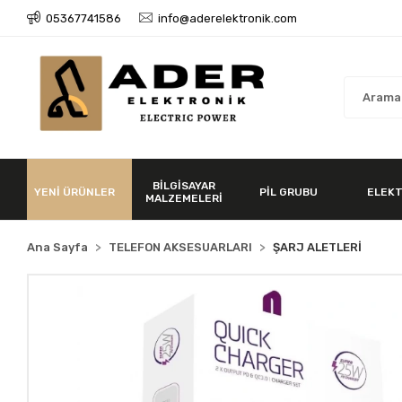
05367741586
info@aderelektronik.com
BİLGİSAYAR
YENİ ÜRÜNLER
PİL GRUBU
ELEKT
MALZEMELERİ
Ana Sayfa
TELEFON AKSESUARLARI
ŞARJ ALETLERİ