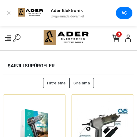
Ader Elektronik
×
AÇ
Uygulamada devam et
0
ŞARJLI SÜPÜRGELER
Filtreleme
Sıralama