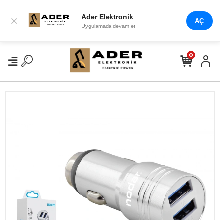
Ader Elektronik
×
AÇ
Uygulamada devam et
0