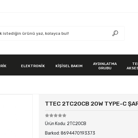
AYDINLATMA
TE
RİK
ELEKTRONİK
KİŞİSEL BAKIM
GRUBU
AKSE
TTEC 2TC20CB 20W TYPE-C ŞAR
Ürün Kodu:
2TC20CB
Barkod:
8694470193373