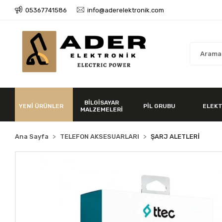
05367741586
info@aderelektronik.com
BİLGİSAYAR
YENİ ÜRÜNLER
PİL GRUBU
ELEKT
MALZEMELERİ
Ana Sayfa
TELEFON AKSESUARLARI
ŞARJ ALETLERİ