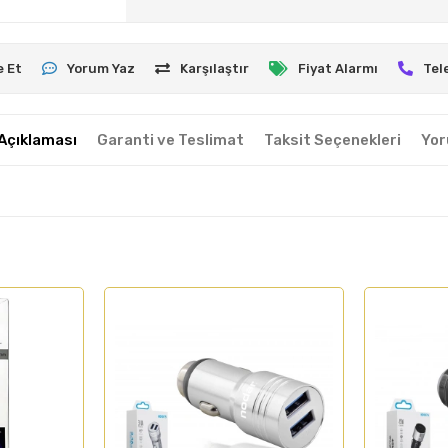
e Et
Yorum Yaz
Karşılaştır
Fiyat Alarmı
Tel
Açıklaması
Garanti ve Teslimat
Taksit Seçenekleri
Yor