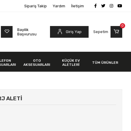
Sipariş Takip
Yardım
İletişim
0
Bayilik
Giriş Yap
Sepetim
Başvurusu
LEFON
OTO
KÜÇÜK EV
TÜM ÜRÜNLER
SUARLARI
AKSESUARLARI
ALETLERİ
J ALETİ