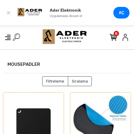
Ader Elektronik
×
AÇ
Uygulamada devam et
0
MOUSEPADLER
Filtreleme
Sıralama