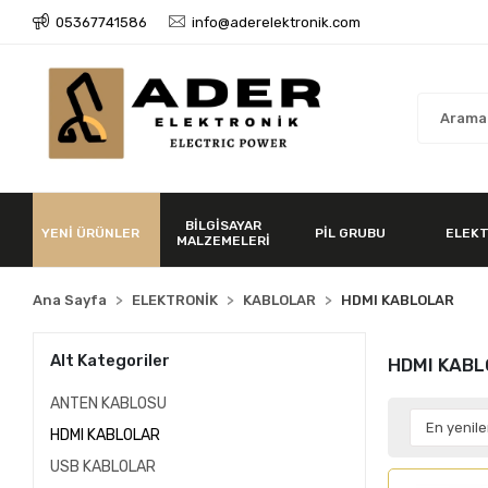
05367741586
info@aderelektronik.com
BİLGİSAYAR
YENİ ÜRÜNLER
PİL GRUBU
ELEKT
MALZEMELERİ
Ana Sayfa
ELEKTRONİK
KABLOLAR
HDMI KABLOLAR
Alt Kategoriler
HDMI KAB
ANTEN KABLOSU
HDMI KABLOLAR
USB KABLOLAR