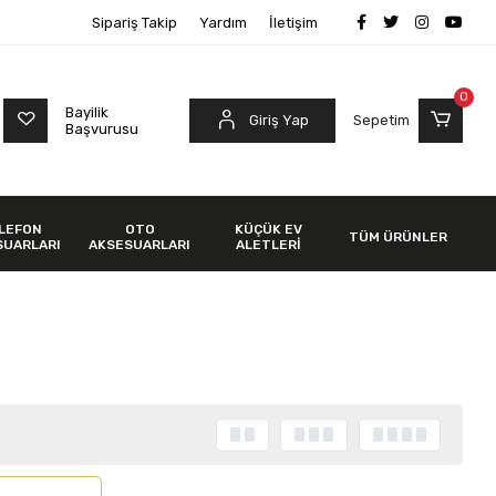
Sipariş Takip
Yardım
İletişim
0
Bayilik
Giriş Yap
Sepetim
Başvurusu
LEFON
OTO
KÜÇÜK EV
TÜM ÜRÜNLER
SUARLARI
AKSESUARLARI
ALETLERİ