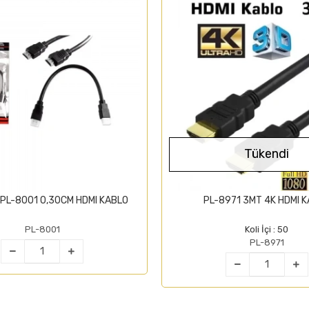
Tükendi
PL-8001 0,30CM HDMI KABLO
PL-8971 3MT 4K HDM
PL-8001
Koli İçi : 50
PL-8971