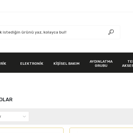
AYDINLATMA
TE
RİK
ELEKTRONİK
KİŞİSEL BAKIM
GRUBU
AKSE
LOLAR