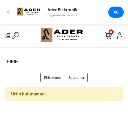
Ader Elektronik
×
AÇ
Uygulamada devam et
0
FIRIN
Filtreleme
Sıralama
Ürün bulunamadı.