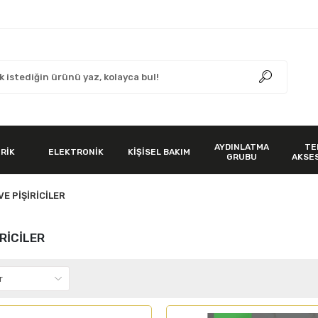
AYDINLATMA
TE
RİK
ELEKTRONİK
KİŞİSEL BAKIM
GRUBU
AKSE
E PİŞİRİCİLER
RİCİLER