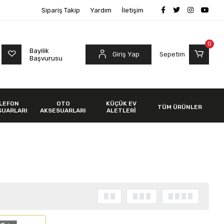
Sipariş Takip
Yardım
İletişim
0
Bayilik
Giriş Yap
Sepetim
Başvurusu
LEFON
OTO
KÜÇÜK EV
TÜM ÜRÜNLER
SUARLARI
AKSESUARLARI
ALETLERİ