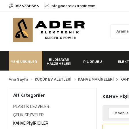
05367741586
info@aderelektronik.com
BİLGİSAYAR
YENİ ÜRÜNLER
PİL GRUBU
ELEKT
MALZEMELERİ
Ana Sayfa
KÜÇÜK EV ALETLERİ
KAHVE MAKİNELERİ
KAHV
Alt Kategoriler
KAHVE PİŞİ
PLASTİK CEZVELER
ÇELİK CEZVELER
KAHVE PİŞİRİCİLER