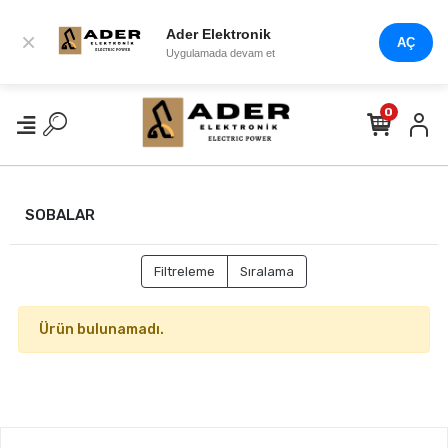
Ader Elektronik
×
AÇ
Uygulamada devam et
0
SOBALAR
Filtreleme
Sıralama
Ürün bulunamadı.