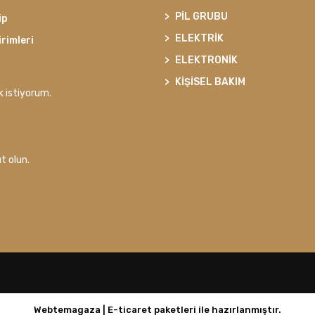
PİL GRUBU
ip
ELEKTRİK
irimleri
ELEKTRONİK
KİŞİSEL BAKIM
k istiyorum.
t olun.
Webtemagaza | E-ticaret paketleri ile hazırlanmıştır.