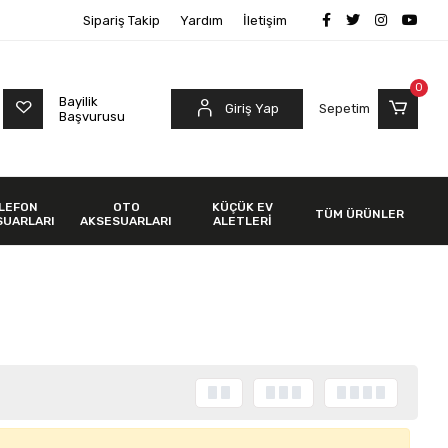
Sipariş Takip
Yardım
İletişim
0
Bayilik
Giriş Yap
Sepetim
Başvurusu
LEFON
OTO
KÜÇÜK EV
TÜM ÜRÜNLER
SUARLARI
AKSESUARLARI
ALETLERİ