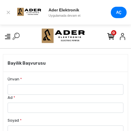
Ader Elektronik
×
AÇ
Uygulamada devam et
0
Bayilik Başvurusu
Ünvan
*
Ad
*
Soyad
*