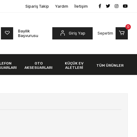
Sipariş Takip
Yardım
İletişim
0
Bayilik
Giriş Yap
Sepetim
Başvurusu
LEFON
OTO
KÜÇÜK EV
TÜM ÜRÜNLER
SUARLARI
AKSESUARLARI
ALETLERİ