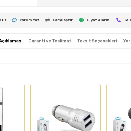
e Et
Yorum Yaz
Karşılaştır
Fiyat Alarmı
Tel
Açıklaması
Garanti ve Teslimat
Taksit Seçenekleri
Yor