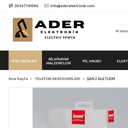
05367741586
info@aderelektronik.com
BİLGİSAYAR
YENİ ÜRÜNLER
PİL GRUBU
ELEKT
MALZEMELERİ
Ana Sayfa
TELEFON AKSESUARLARI
ŞARJ ALETLERİ