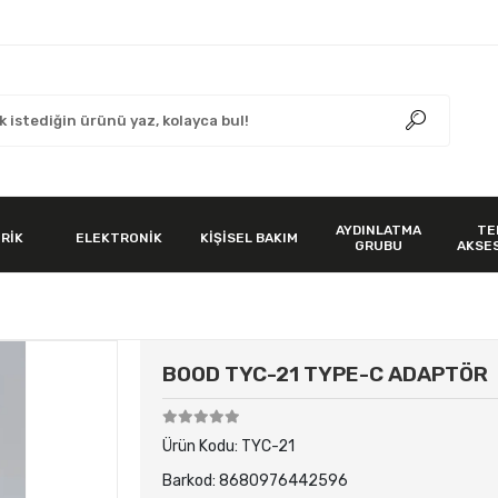
AYDINLATMA
TE
RİK
ELEKTRONİK
KİŞİSEL BAKIM
GRUBU
AKSE
BOOD TYC-21 TYPE-C ADAPTÖR
Ürün Kodu:
TYC-21
Barkod:
8680976442596