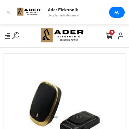
Ader Elektronik
×
AÇ
Uygulamada devam et
0