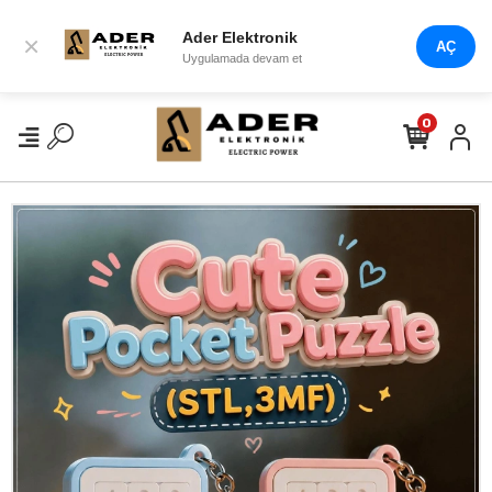
Ader Elektronik
×
AÇ
Uygulamada devam et
0