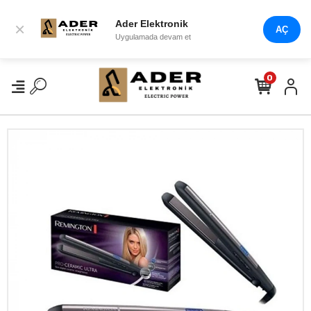
Ader Elektronik
×
AÇ
Uygulamada devam et
0