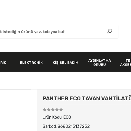
AYDINLATMA
TE
RİK
ELEKTRONİK
KİŞİSEL BAKIM
GRUBU
AKSE
PANTHER ECO TAVAN VANTİLAT
Ürün Kodu:
ECO
Barkod:
8680215137252