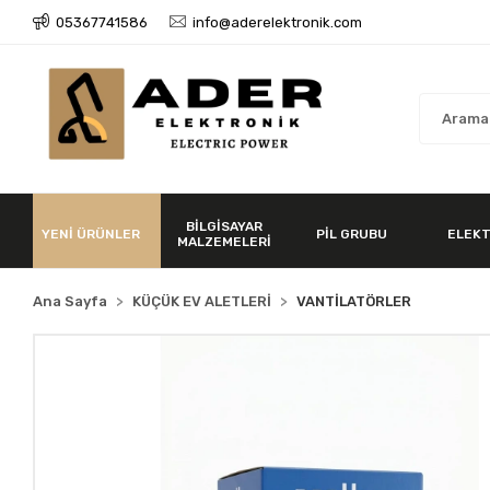
05367741586
info@aderelektronik.com
BİLGİSAYAR
YENİ ÜRÜNLER
PİL GRUBU
ELEKT
MALZEMELERİ
Ana Sayfa
KÜÇÜK EV ALETLERİ
VANTİLATÖRLER