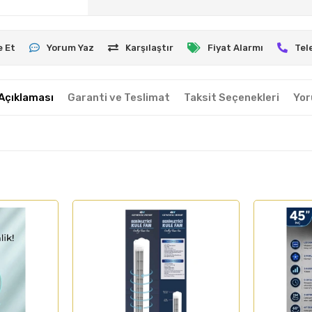
e Et
Yorum Yaz
Karşılaştır
Fiyat Alarmı
Tel
Açıklaması
Garanti ve Teslimat
Taksit Seçenekleri
Yor