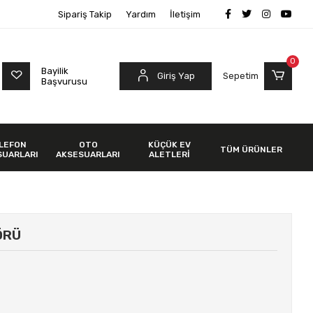
Sipariş Takip
Yardım
İletişim
0
Bayilik
Giriş Yap
Sepetim
Başvurusu
LEFON
OTO
KÜÇÜK EV
TÜM ÜRÜNLER
SUARLARI
AKSESUARLARI
ALETLERİ
ÖRÜ