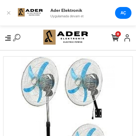
Ader Elektronik
×
AÇ
Uygulamada devam et
0