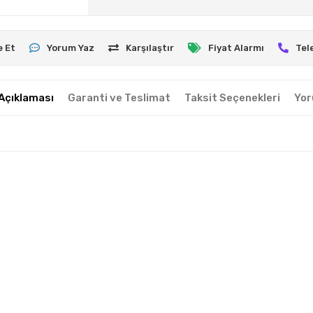
e Et
Yorum Yaz
Karşılaştır
Fiyat Alarmı
Tel
Açıklaması
Garanti ve Teslimat
Taksit Seçenekleri
Yor