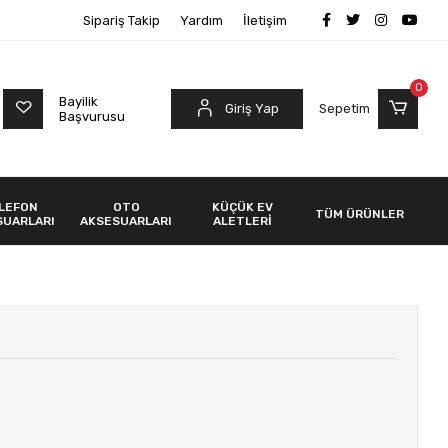
Sipariş Takip
Yardım
İletişim
0
Bayilik
Giriş Yap
Sepetim
Başvurusu
LEFON
OTO
KÜÇÜK EV
TÜM ÜRÜNLER
SUARLARI
AKSESUARLARI
ALETLERİ