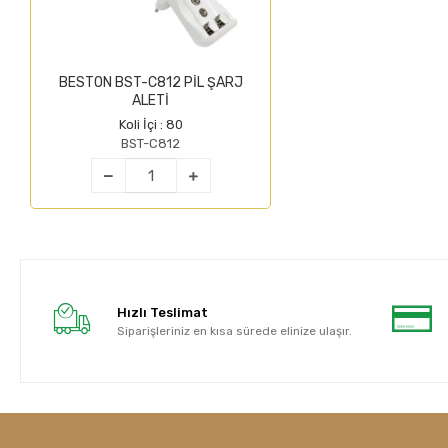
BESTON BST-C812 PİL ŞARJ
ALETİ
Koli İçi : 80
BST-C812
Hızlı Teslimat
Siparişleriniz en kısa sürede elinize ulaşır.