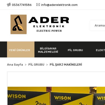
05367741586
info@aderelektronik.com
BİLGİSAYAR
YENİ ÜRÜNLER
PİL GRUBU
ELEKT
MALZEMELERİ
Ana Sayfa
PİL GRUBU
PİL ŞARJ MAKİNELERİ