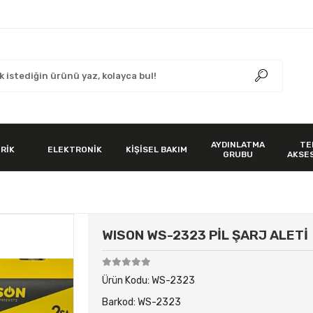
AYDINLATMA
TE
RİK
ELEKTRONİK
KİŞİSEL BAKIM
GRUBU
AKSE
WISON WS-2323 PİL ŞARJ ALETİ
Ürün Kodu:
WS-2323
Barkod:
WS-2323