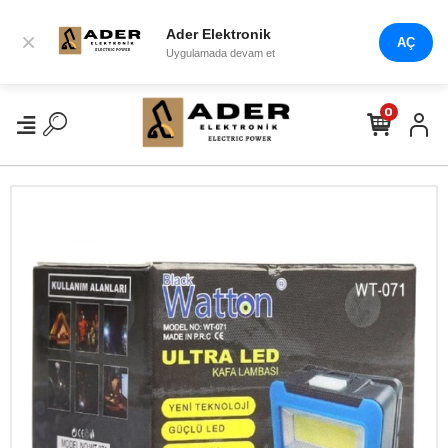
Ader Elektronik
×
AÇ
Uygulamada devam et
0