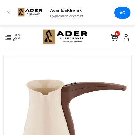
Ader Elektronik
×
AÇ
Uygulamada devam et
0