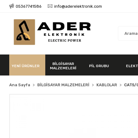
05367741586
info@aderelektronik.com
BİLGİSAYAR
YENİ ÜRÜNLER
PİL GRUBU
ELEKT
MALZEMELERİ
Ana Sayfa
BİLGİSAYAR MALZEMELERİ
KABLOLAR
CAT5/