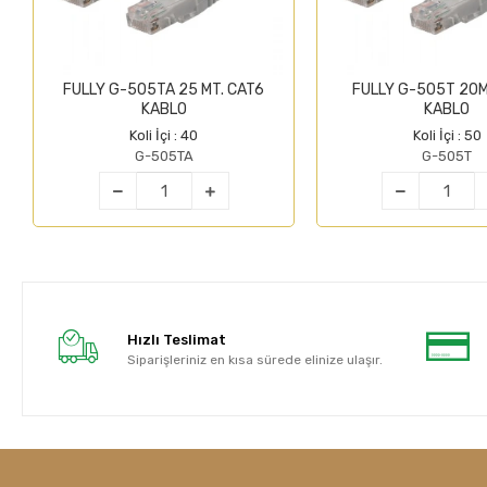
FULLY G-505TA 25 MT. CAT6
FULLY G-505T 20M
KABLO
KABLO
Koli İçi : 40
Koli İçi : 50
G-505TA
G-505T
Hızlı Teslimat
Siparişleriniz en kısa sürede elinize ulaşır.