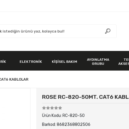
AYDINLATMA
TE
RİK
ELEKTRONİK
KİŞİSEL BAKIM
GRUBU
AKSE
CAT6 KABLOLAR
ROSE RC-820-50MT. CAT6 KAB
Ürün Kodu:
RC-820-50
Barkod:
8682368802506