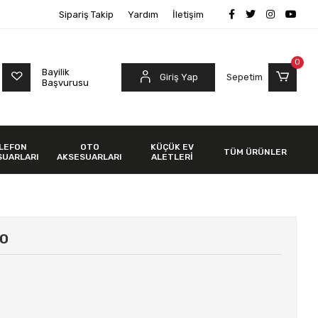
Sipariş Takip
Yardım
İletişim
0
Bayilik
Giriş Yap
Sepetim
Başvurusu
LEFON
OTO
KÜÇÜK EV
TÜM ÜRÜNLER
SUARLARI
AKSESUARLARI
ALETLERİ
LO