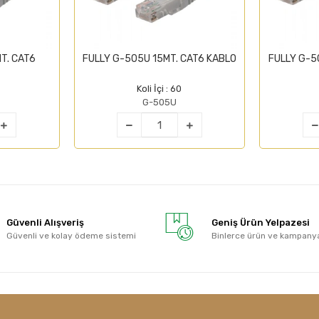
T. CAT6
FULLY G-505U 15MT. CAT6 KABLO
FULLY G-5
Koli İçi : 60
G-505U
Güvenli Alışveriş
Geniş Ürün Yelpazesi
Güvenli ve kolay ödeme sistemi
Binlerce ürün ve kampany