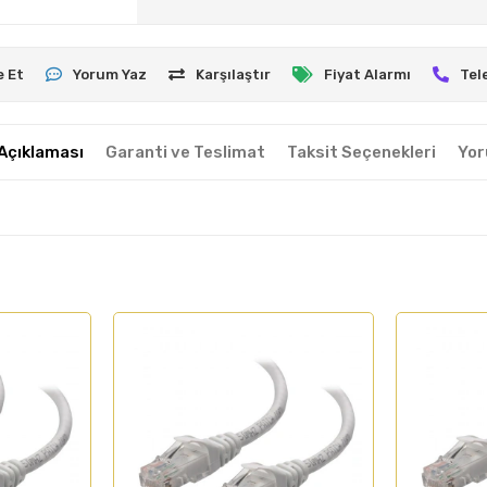
e Et
Yorum Yaz
Karşılaştır
Fiyat Alarmı
Tel
Açıklaması
Garanti ve Teslimat
Taksit Seçenekleri
Yor