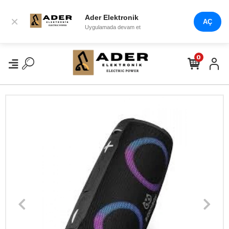
Ader Elektronik
×
AÇ
Uygulamada devam et
0