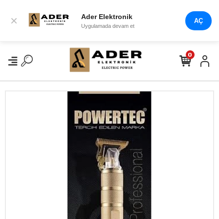
Ader Elektronik
×
AÇ
Uygulamada devam et
0