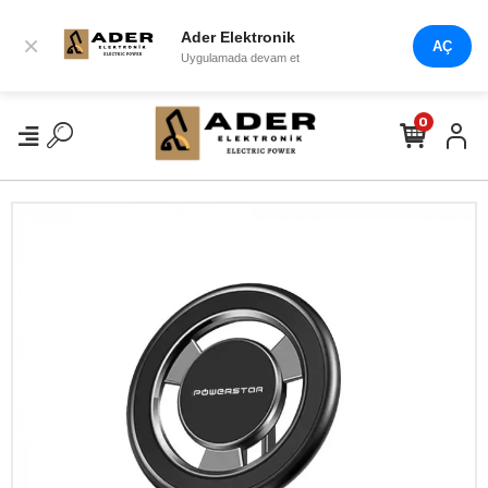
Ader Elektronik
×
AÇ
Uygulamada devam et
0