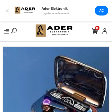
Ader Elektronik
×
AÇ
Uygulamada devam et
0