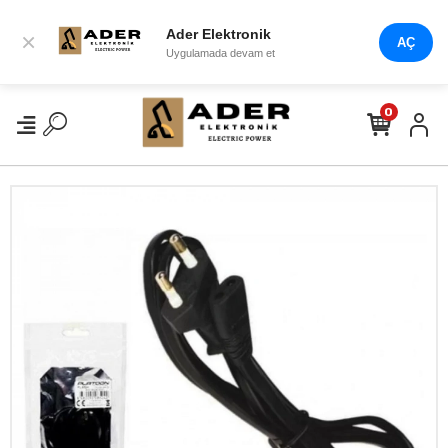
Ader Elektronik
×
AÇ
Uygulamada devam et
0