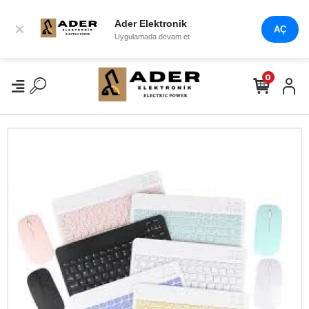
Ader Elektronik
×
AÇ
Uygulamada devam et
0