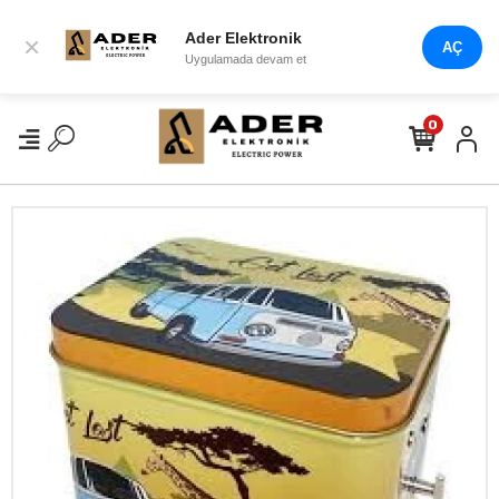
Ader Elektronik
×
AÇ
Uygulamada devam et
0