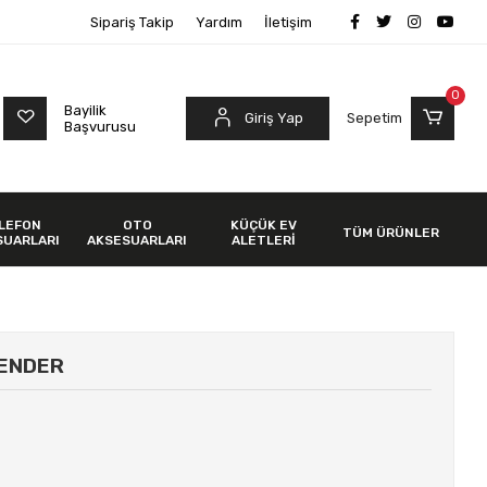
Sipariş Takip
Yardım
İletişim
0
Bayilik
Giriş Yap
Sepetim
Başvurusu
LEFON
OTO
KÜÇÜK EV
TÜM ÜRÜNLER
SUARLARI
AKSESUARLARI
ALETLERİ
LENDER