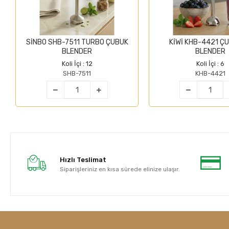
SİNBO SHB-7511 TURBO ÇUBUK
KİWİ KHB-4421 ÇU
BLENDER
BLENDER
Koli İçi : 12
Koli İçi : 6
SHB-7511
KHB-4421
Hızlı Teslimat
Siparişleriniz en kısa sürede elinize ulaşır.