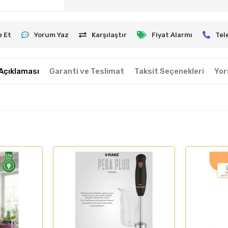
e Et
Yorum Yaz
Karşılaştır
Fiyat Alarmı
Tel
Açıklaması
Garanti ve Teslimat
Taksit Seçenekleri
Yor