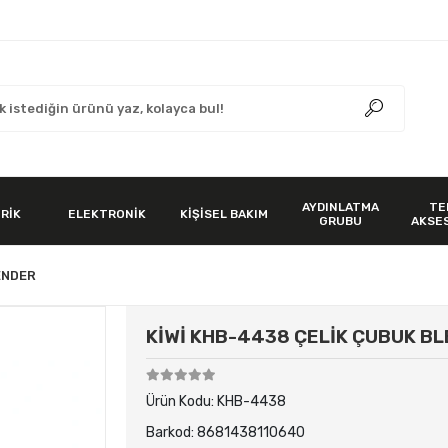
AYDINLATMA
TE
RİK
ELEKTRONİK
KİŞİSEL BAKIM
GRUBU
AKSE
ENDER
KİWİ KHB-4438 ÇELİK ÇUBUK B
Ürün Kodu:
KHB-4438
Barkod:
8681438110640