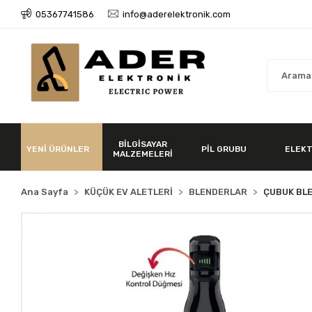
05367741586
info@aderelektronik.com
BİLGİSAYAR
YENİ ÜRÜNLER
PİL GRUBU
ELEKT
MALZEMELERİ
Ana Sayfa
KÜÇÜK EV ALETLERİ
BLENDERLAR
ÇUBUK BL