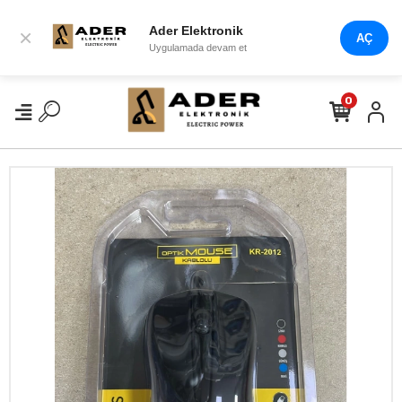
Ader Elektronik
×
AÇ
Uygulamada devam et
0