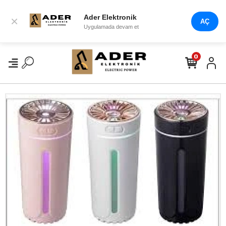
Ader Elektronik
×
AÇ
Uygulamada devam et
0