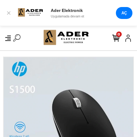
Ader Elektronik
×
AÇ
Uygulamada devam et
0