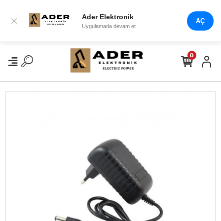
Ader Elektronik
×
AÇ
Uygulamada devam et
0