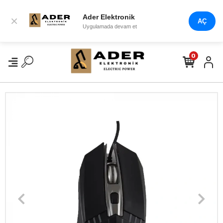
Ader Elektronik
×
AÇ
Uygulamada devam et
0