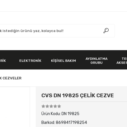
AYDINLATMA
TE
RİK
ELEKTRONİK
KİŞİSEL BAKIM
GRUBU
AKSE
İK CEZVELER
CVS DN 19825 ÇELİK CEZVE
Ürün Kodu:
DN 19825
Barkod:
8698417198254