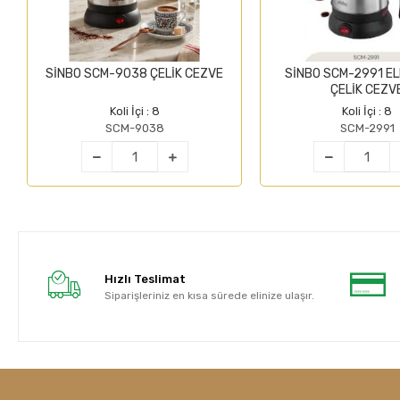
SİNBO SCM-9038 ÇELİK CEZVE
SİNBO SCM-2991 EL
ÇELİK CEZV
Koli İçi : 8
Koli İçi : 8
SCM-9038
SCM-2991
Hızlı Teslimat
Siparişleriniz en kısa sürede elinize ulaşır.