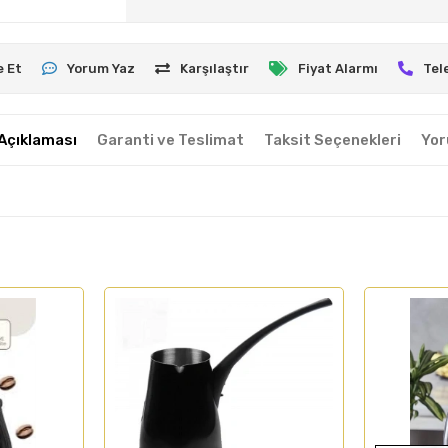
e Et
Yorum Yaz
Karşılaştır
Fiyat Alarmı
Tel
Açıklaması
Garanti ve Teslimat
Taksit Seçenekleri
Yor