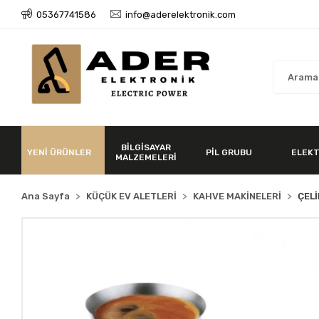
05367741586
info@aderelektronik.com
BİLGİSAYAR
YENİ ÜRÜNLER
PİL GRUBU
ELEKT
MALZEMELERİ
Ana Sayfa
KÜÇÜK EV ALETLERİ
KAHVE MAKİNELERİ
ÇEL