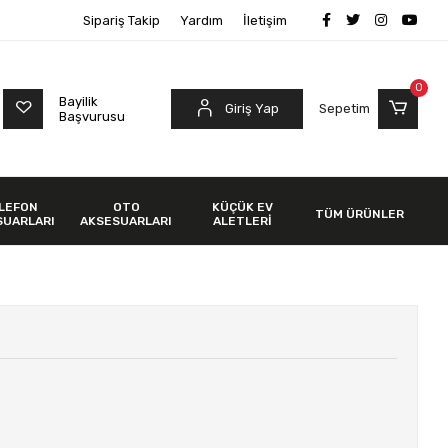
Sipariş Takip
Yardım
İletişim
0
Bayilik
Giriş Yap
Sepetim
Başvurusu
LEFON
OTO
KÜÇÜK EV
TÜM ÜRÜNLER
SUARLARI
AKSESUARLARI
ALETLERİ