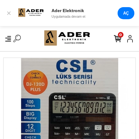
Ader Elektronik
×
AÇ
Uygulamada devam et
0